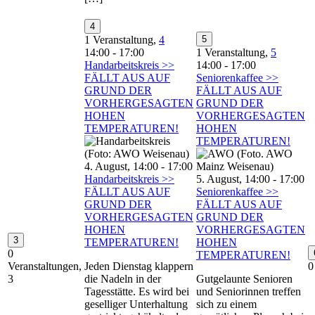
4
1 Veranstaltung,
4
5
14:00
-
17:00
1 Veranstaltung,
5
Handarbeitskreis >>
14:00
-
17:00
FÄLLT AUS AUF
Seniorenkaffee >>
GRUND DER
FÄLLT AUS AUF
VORHERGESAGTEN
GRUND DER
HOHEN
VORHERGESAGTEN
TEMPERATUREN!
HOHEN
TEMPERATUREN!
4. August, 14:00
-
17:00
Handarbeitskreis >>
5. August, 14:00
-
17:00
FÄLLT AUS AUF
Seniorenkaffee >>
GRUND DER
FÄLLT AUS AUF
VORHERGESAGTEN
GRUND DER
HOHEN
VORHERGESAGTEN
3
TEMPERATUREN!
HOHEN
0
TEMPERATUREN!
Veranstaltungen,
Jeden Dienstag klappern
0
3
die Nadeln in der
Gutgelaunte Senioren
Tagesstätte. Es wird bei
und Seniorinnen treffen
geselliger Unterhaltung
sich zu einem