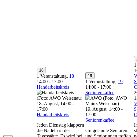
1
18
1
1 Veranstaltung,
18
19
V
14:00
-
17:00
1 Veranstaltung,
19
S
Handarbeitskreis
14:00
-
17:00
O
Seniorenkaffee
2
1
18. August, 14:00
-
V
17:00
19. August, 14:00
-
S
Handarbeitskreis
17:00
O
Seniorenkaffee
Jeden Dienstag klappern
I
die Nadeln in der
Gutgelaunte Senioren
s
Tagesstätte. Es wird bei
und Seniorinnen treffen
n