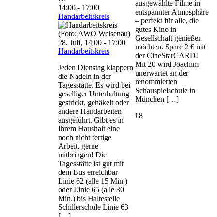
ausgewählte Filme in
14:00
-
17:00
entspannter Atmosphäre
Handarbeitskreis
– perfekt für alle, die
gutes Kino in
Gesellschaft genießen
28. Juli, 14:00
-
17:00
möchten. Spare 2 € mit
Handarbeitskreis
der CineStarCARD!
Mit 20 wird Joachim
Jeden Dienstag klappern
unerwartet an der
die Nadeln in der
renommierten
Tagesstätte. Es wird bei
Schauspielschule in
geselliger Unterhaltung
München […]
gestrickt, gehäkelt oder
andere Handarbeiten
€8
ausgeführt. Gibt es in
Ihrem Haushalt eine
noch nicht fertige
Arbeit, gerne
mitbringen! Die
Tagesstätte ist gut mit
dem Bus erreichbar
Linie 62 (alle 15 Min.)
oder Linie 65 (alle 30
Min.) bis Haltestelle
Schillerschule Linie 63
[…]