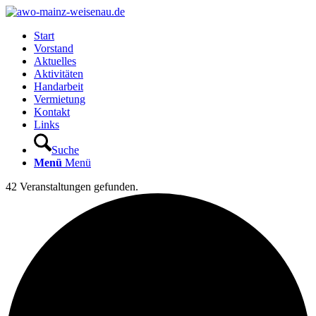
Start
Vorstand
Aktuelles
Aktivitäten
Handarbeit
Vermietung
Kontakt
Links
Suche
Menü
Menü
42 Veranstaltungen gefunden.