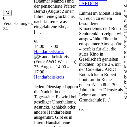
I
(Dagmar Manzel) und
PARDON
s
der pensionierte Pfarrer
n
Bernd (August Zirner)
24
Einmal im Monat laden
s
führen eine glückliche,
0
wir euch zu einem
d
nach Jahren etwas
Veranstaltungen,
besonderen
a
eingefahrene Ehe, als
24
Kinoerlebnis ein! Beim
K
[…]
Seniorenkino zeigen wir
w
ausgewählte Filme in
€8
k
entspannter Atmosphäre
14:00
-
17:00
S
– perfekt für alle, die
Handarbeitskreis
g
gutes Kino in
o
Gesellschaft genießen
n
möchten. Spare 2 € mit
25. August, 14:00
-
k
der CineStarCARD!
17:00
V
Endlich kann Robert
Handarbeitskreis
b
Poutifard in Rente
b
gehen. Nach über 30
Jeden Dienstag klappern
w
Jahren treuer Dienste als
die Nadeln in der
E
Lehrer an einer
Tagesstätte. Es wird bei
W
Grundschule […]
geselliger Unterhaltung
gestrickt, gehäkelt oder
€8
andere Handarbeiten
ausgeführt. Gibt es in
Ihrem Haushalt eine