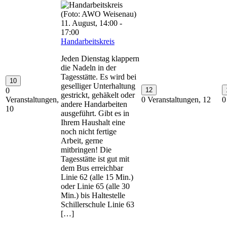
11. August, 14:00
-
17:00
Handarbeitskreis
Jeden Dienstag klappern
die Nadeln in der
Tagesstätte. Es wird bei
10
geselliger Unterhaltung
0
12
gestrickt, gehäkelt oder
Veranstaltungen,
0 Veranstaltungen,
12
0
andere Handarbeiten
10
ausgeführt. Gibt es in
Ihrem Haushalt eine
noch nicht fertige
Arbeit, gerne
mitbringen! Die
Tagesstätte ist gut mit
dem Bus erreichbar
Linie 62 (alle 15 Min.)
oder Linie 65 (alle 30
Min.) bis Haltestelle
Schillerschule Linie 63
[…]