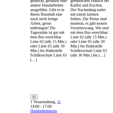
gestrickt, gehäkelt oder
gemütlichen Plausch bei
andere Handarbeiten
Kaffee und Kuchen.
ausgeführt. Gibt es in
Der Nachmittag endet
Ihrem Haushalt eine
mit einem kleinen
noch nicht fertige
Imbiss. Die Preise sind
Arbeit, gerne
moderat, es gibt keinen
mitbringen! Die
Verzehrzwang. Wir sind
Tagesstätte ist gut mit
mit dem Bus erreichbar:
dem Bus erreichbar
Linie 62 (alle 15 Min.)
Linie 62 (alle 15 Min.)
oder Linie 65 (alle 30
oder Linie 65 (alle 30
Min.) bis Haltestelle
Min.) bis Haltestelle
Schillerschule Linie 63
Schillerschule Linie 63
(alle 30 Min.) bis […]
[…]
11
1 Veranstaltung,
11
14:00
-
17:00
Handarbeitskreis