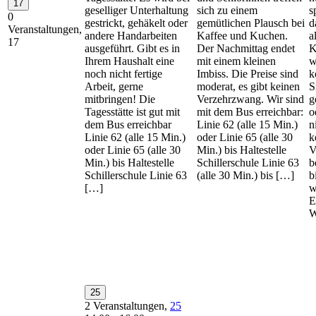
17
geselliger Unterhaltung
sich zu einem
s
0
gestrickt, gehäkelt oder
gemütlichen Plausch bei
d
Veranstaltungen,
andere Handarbeiten
Kaffee und Kuchen.
a
17
ausgeführt. Gibt es in
Der Nachmittag endet
K
Ihrem Haushalt eine
mit einem kleinen
w
noch nicht fertige
Imbiss. Die Preise sind
k
Arbeit, gerne
moderat, es gibt keinen
S
mitbringen! Die
Verzehrzwang. Wir sind
g
Tagesstätte ist gut mit
mit dem Bus erreichbar:
o
dem Bus erreichbar
Linie 62 (alle 15 Min.)
n
Linie 62 (alle 15 Min.)
oder Linie 65 (alle 30
k
oder Linie 65 (alle 30
Min.) bis Haltestelle
V
Min.) bis Haltestelle
Schillerschule Linie 63
b
Schillerschule Linie 63
(alle 30 Min.) bis […]
b
[…]
w
E
W
25
2 Veranstaltungen,
25