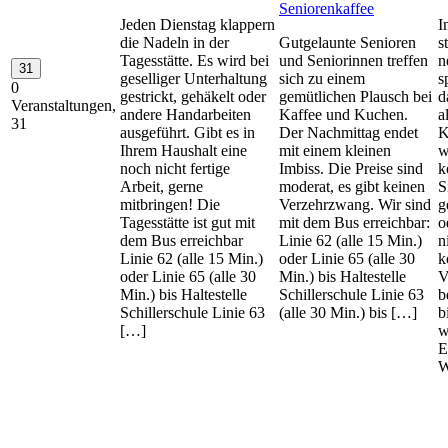
Seniorenkaffee
Jeden Dienstag klappern
I
die Nadeln in der
Gutgelaunte Senioren
s
Tagesstätte. Es wird bei
und Seniorinnen treffen
n
31
geselliger Unterhaltung
sich zu einem
s
0
gestrickt, gehäkelt oder
gemütlichen Plausch bei
d
Veranstaltungen,
andere Handarbeiten
Kaffee und Kuchen.
a
31
ausgeführt. Gibt es in
Der Nachmittag endet
K
Ihrem Haushalt eine
mit einem kleinen
w
noch nicht fertige
Imbiss. Die Preise sind
k
Arbeit, gerne
moderat, es gibt keinen
S
mitbringen! Die
Verzehrzwang. Wir sind
g
Tagesstätte ist gut mit
mit dem Bus erreichbar:
o
dem Bus erreichbar
Linie 62 (alle 15 Min.)
n
Linie 62 (alle 15 Min.)
oder Linie 65 (alle 30
k
oder Linie 65 (alle 30
Min.) bis Haltestelle
V
Min.) bis Haltestelle
Schillerschule Linie 63
b
Schillerschule Linie 63
(alle 30 Min.) bis […]
b
[…]
w
E
W