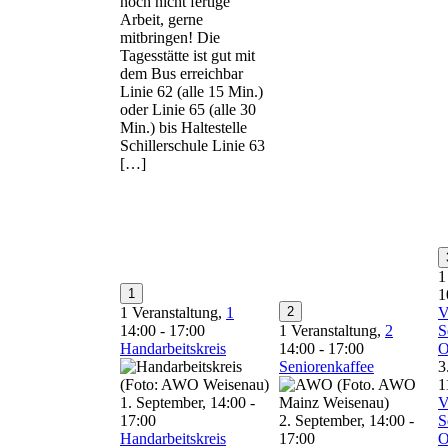
noch nicht fertige
Arbeit, gerne
mitbringen! Die
Tagesstätte ist gut mit
dem Bus erreichbar
Linie 62 (alle 15 Min.)
oder Linie 65 (alle 30
Min.) bis Haltestelle
Schillerschule Linie 63
[…]
1
1
1
1 Veranstaltung,
1
2
V
14:00
-
17:00
1 Veranstaltung,
2
S
Handarbeitskreis
14:00
-
17:00
O
Seniorenkaffee
3
1
1. September, 14:00
-
V
17:00
2. September, 14:00
-
S
Handarbeitskreis
17:00
O