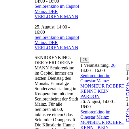
14:00
-
16:00
Seniorenkino im Capitol
Mainz: DER
VERLORENE MANN
25. August, 14:00
-
16:00
Seniorenkino im Capitol
Mainz: DER
VERLORENE MANN
SENIORENKINO:
26
DER VERLORENE
1 Veranstaltung,
26
MANN Seniorenkino
14:00
-
16:00
im Capitol immer am
1
Seniorenkino im
letzten Dienstag des
1
Cinestar Mainz:
Monats. Einmalige
V
MONSIEUR ROBERT
Sonderveranstaltung in
S
KENNT KEIN
Kooperation mit dem
O
PARDON
Seniorenbeirat der Stadt
2
26. August, 14:00
-
Mainz. Für alle
1
16:00
Senioren ab 60,
V
Seniorenkino im
inklusive einem Glas
S
Cinestar Mainz:
Sekt oder Orangensaft.
O
MONSIEUR ROBERT
Die Künstlerin Hanne
KENNT KEIN