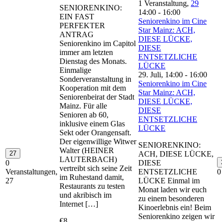
1 Veranstaltung,
29
SENIORENKINO:
14:00
-
16:00
EIN FAST
Seniorenkino im Cine
PERFEKTER
Star Mainz: ACH,
ANTRAG
DIESE LÜCKE,
Seniorenkino im Capitol
DIESE
immer am letzten
ENTSETZLICHE
Dienstag des Monats.
LÜCKE
Einmalige
29. Juli, 14:00
-
16:00
Sonderveranstaltung in
Seniorenkino im Cine
Kooperation mit dem
Star Mainz: ACH,
Seniorenbeirat der Stadt
DIESE LÜCKE,
Mainz. Für alle
DIESE
Senioren ab 60,
ENTSETZLICHE
inklusive einem Glas
LÜCKE
Sekt oder Orangensaft.
Der eigenwillige Witwer
SENIORENKINO:
Walter (HEINER
27
ACH, DIESE LÜCKE,
LAUTERBACH)
0
DIESE
vertreibt sich seine Zeit
Veranstaltungen,
ENTSETZLICHE
0
im Ruhestand damit,
27
LÜCKE Einmal im
Restaurants zu testen
Monat laden wir euch
und akribisch im
zu einem besonderen
Internet […]
Kinoerlebnis ein! Beim
Seniorenkino zeigen wir
€8