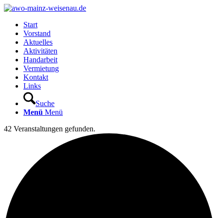
Start
Vorstand
Aktuelles
Aktivitäten
Handarbeit
Vermietung
Kontakt
Links
Suche
Menü
Menü
42 Veranstaltungen gefunden.