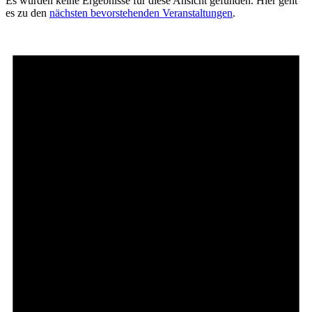
Es wurden keine Ergebnisse für diese Ansicht gefunden. Hier geht
es zu den
nächsten bevorstehenden Veranstaltungen
.