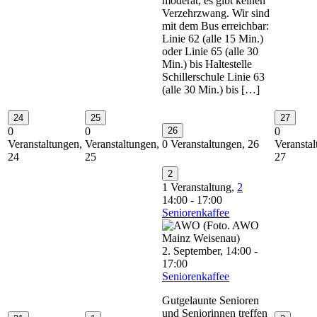
moderat, es gibt keinen
Verzehrzwang. Wir sind
mit dem Bus erreichbar:
Linie 62 (alle 15 Min.)
oder Linie 65 (alle 30
Min.) bis Haltestelle
Schillerschule Linie 63
(alle 30 Min.) bis […]
24
25
27
0
0
26
0
Veranstaltungen,
Veranstaltungen,
0 Veranstaltungen,
26
Veranstal
24
25
27
2
1 Veranstaltung,
2
14:00
-
17:00
Seniorenkaffee
2. September, 14:00
-
17:00
Seniorenkaffee
Gutgelaunte Senioren
und Seniorinnen treffen