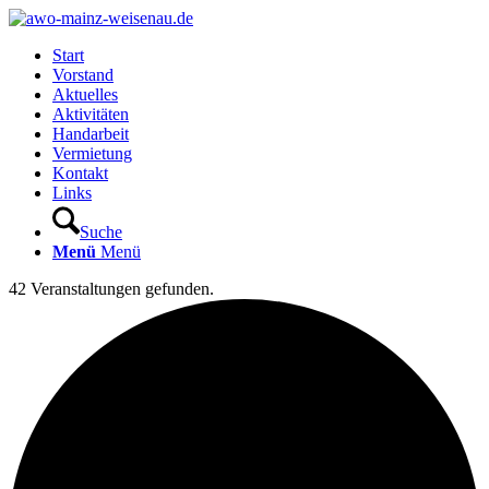
Start
Vorstand
Aktuelles
Aktivitäten
Handarbeit
Vermietung
Kontakt
Links
Suche
Menü
Menü
42 Veranstaltungen gefunden.