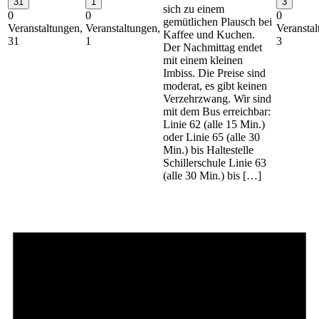
31
1
3
sich zu einem
0
0
0
gemütlichen Plausch bei
Veranstaltungen,
Veranstaltungen,
Veranstal
Kaffee und Kuchen.
31
1
3
Der Nachmittag endet
mit einem kleinen
Imbiss. Die Preise sind
moderat, es gibt keinen
Verzehrzwang. Wir sind
mit dem Bus erreichbar:
Linie 62 (alle 15 Min.)
oder Linie 65 (alle 30
Min.) bis Haltestelle
Schillerschule Linie 63
(alle 30 Min.) bis […]