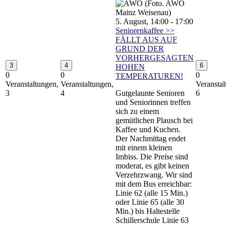
5. August, 14:00
-
17:00
Seniorenkaffee >>
FÄLLT AUS AUF
GRUND DER
VORHERGESAGTEN
3
4
6
HOHEN
0
0
0
TEMPERATUREN!
Veranstaltungen,
Veranstaltungen,
Veranstal
3
4
Gutgelaunte Senioren
6
und Seniorinnen treffen
sich zu einem
gemütlichen Plausch bei
Kaffee und Kuchen.
Der Nachmittag endet
mit einem kleinen
Imbiss. Die Preise sind
moderat, es gibt keinen
Verzehrzwang. Wir sind
mit dem Bus erreichbar:
Linie 62 (alle 15 Min.)
oder Linie 65 (alle 30
Min.) bis Haltestelle
Schillerschule Linie 63