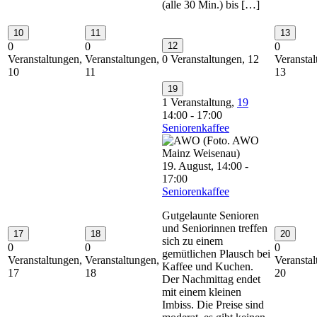
(alle 30 Min.) bis […]
10
11
13
0
0
12
0
Veranstaltungen,
Veranstaltungen,
0 Veranstaltungen,
12
Veranstal
10
11
13
19
1 Veranstaltung,
19
14:00
-
17:00
Seniorenkaffee
19. August, 14:00
-
17:00
Seniorenkaffee
Gutgelaunte Senioren
und Seniorinnen treffen
17
18
20
sich zu einem
0
0
0
gemütlichen Plausch bei
Veranstaltungen,
Veranstaltungen,
Veranstal
Kaffee und Kuchen.
17
18
20
Der Nachmittag endet
mit einem kleinen
Imbiss. Die Preise sind