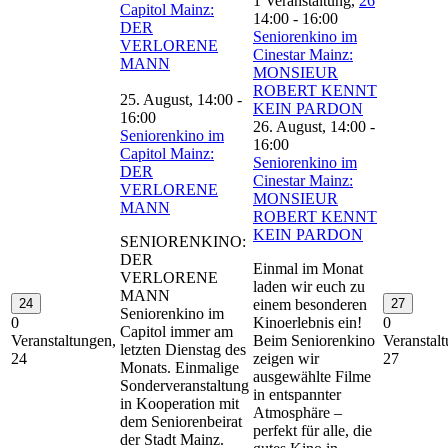
1 Veranstaltung,
26
Capitol Mainz:
14:00
-
16:00
DER
Seniorenkino im
VERLORENE
Cinestar Mainz:
MANN
MONSIEUR
ROBERT KENNT
25. August, 14:00
-
KEIN PARDON
16:00
26. August, 14:00
-
Seniorenkino im
16:00
Capitol Mainz:
Seniorenkino im
DER
Cinestar Mainz:
VERLORENE
MONSIEUR
MANN
ROBERT KENNT
KEIN PARDON
SENIORENKINO:
DER
Einmal im Monat
VERLORENE
laden wir euch zu
MANN
24
einem besonderen
27
Seniorenkino im
0
Kinoerlebnis ein!
0
Capitol immer am
Veranstaltungen,
Beim Seniorenkino
Veranstal
letzten Dienstag des
24
zeigen wir
27
Monats. Einmalige
ausgewählte Filme
Sonderveranstaltung
in entspannter
in Kooperation mit
Atmosphäre –
dem Seniorenbeirat
perfekt für alle, die
der Stadt Mainz.