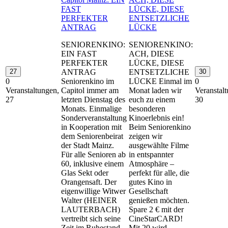
FAST
LÜCKE, DIESE
PERFEKTER
ENTSETZLICHE
ANTRAG
LÜCKE
SENIORENKINO:
SENIORENKINO:
EIN FAST
ACH, DIESE
PERFEKTER
LÜCKE, DIESE
27
ANTRAG
ENTSETZLICHE
30
0
Seniorenkino im
LÜCKE Einmal im
0
Veranstaltungen,
Capitol immer am
Monat laden wir
Veranstal
27
letzten Dienstag des
euch zu einem
30
Monats. Einmalige
besonderen
Sonderveranstaltung
Kinoerlebnis ein!
in Kooperation mit
Beim Seniorenkino
dem Seniorenbeirat
zeigen wir
der Stadt Mainz.
ausgewählte Filme
Für alle Senioren ab
in entspannter
60, inklusive einem
Atmosphäre –
Glas Sekt oder
perfekt für alle, die
Orangensaft. Der
gutes Kino in
eigenwillige Witwer
Gesellschaft
Walter (HEINER
genießen möchten.
LAUTERBACH)
Spare 2 € mit der
vertreibt sich seine
CineStarCARD!
Zeit im Ruhestand
Mit 20 wird