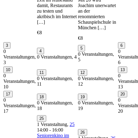
damit, Restaurants
Joachim unerwartet
zu testen und
an der
akribisch im Internet
renommierten
[…]
Schauspielschule in
München […]
€8
€8
3
6
5
0
4
0
0 Veranstaltungen,
Veranstaltungen,
0 Veranstaltungen,
4
Veranstal
5
3
6
10
13
11
12
0
0
0 Veranstaltungen,
0 Veranstaltungen,
Veranstaltungen,
Veranstal
11
12
10
13
17
20
18
19
0
0
0 Veranstaltungen,
0 Veranstaltungen,
Veranstaltungen,
Veranstal
18
19
17
20
25
1 Veranstaltung,
25
14:00
-
16:00
26
Seniorenkino im