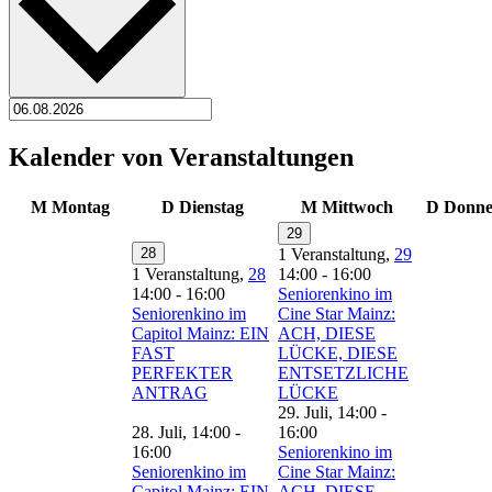
Kalender von Veranstaltungen
M
Montag
D
Dienstag
M
Mittwoch
D
Donne
29
28
1 Veranstaltung,
29
1 Veranstaltung,
28
14:00
-
16:00
14:00
-
16:00
Seniorenkino im
Seniorenkino im
Cine Star Mainz:
Capitol Mainz: EIN
ACH, DIESE
FAST
LÜCKE, DIESE
PERFEKTER
ENTSETZLICHE
ANTRAG
LÜCKE
29. Juli, 14:00
-
28. Juli, 14:00
-
16:00
16:00
Seniorenkino im
Seniorenkino im
Cine Star Mainz:
Capitol Mainz: EIN
ACH, DIESE