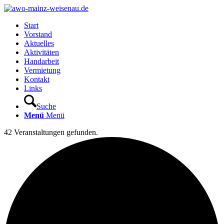
Start
Vorstand
Aktuelles
Aktivitäten
Handarbeit
Vermietung
Kontakt
Links
Suche
Menü
Menü
42 Veranstaltungen gefunden.