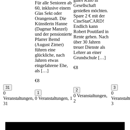
gutes Kino in
Für alle Senioren ab
Gesellschaft
60, inklusive einem
genießen möchten.
Glas Sekt oder
Spare 2 € mit der
Orangensaft. Die
CineStarCARD!
Künstlerin Hanne
Endlich kann
(Dagmar Manzel)
Robert Poutifard in
und der pensionierte
Rente gehen. Nach
Pfarrer Bernd
über 30 Jahren
(August Zirner)
treuer Dienste als
führen eine
Lehrer an einer
glückliche, nach
Grundschule […]
Jahren etwas
eingefahrene Ehe,
€8
als […]
€8
31
3
2
0
1
0
0 Veranstaltungen,
Veranstaltungen,
0 Veranstaltungen,
1
Veranstal
2
31
3