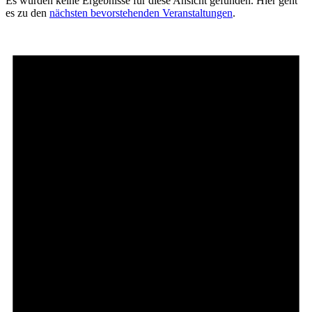
Es wurden keine Ergebnisse für diese Ansicht gefunden. Hier geht
es zu den
nächsten bevorstehenden Veranstaltungen
.