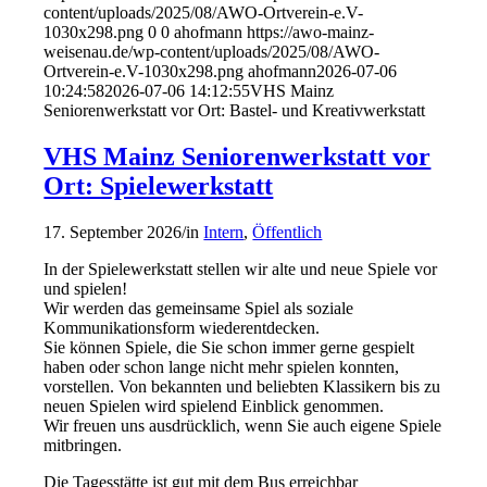
content/uploads/2025/08/AWO-Ortverein-e.V-
1030x298.png
0
0
ahofmann
https://awo-mainz-
weisenau.de/wp-content/uploads/2025/08/AWO-
Ortverein-e.V-1030x298.png
ahofmann
2026-07-06
10:24:58
2026-07-06 14:12:55
VHS Mainz
Seniorenwerkstatt vor Ort: Bastel- und Kreativwerkstatt
VHS Mainz Seniorenwerkstatt vor
Ort: Spielewerkstatt
17. September 2026
/
in
Intern
,
Öffentlich
In der Spielewerkstatt stellen wir alte und neue Spiele vor
und spielen!
Wir werden das gemeinsame Spiel als soziale
Kommunikationsform wiederentdecken.
Sie können Spiele, die Sie schon immer gerne gespielt
haben oder schon lange nicht mehr spielen konnten,
vorstellen. Von bekannten und beliebten Klassikern bis zu
neuen Spielen wird spielend Einblick genommen.
Wir freuen uns ausdrücklich, wenn Sie auch eigene Spiele
mitbringen.
Die Tagesstätte ist gut mit dem Bus erreichbar