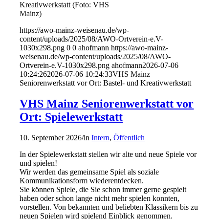
Kreativwerkstatt (Foto: VHS
Mainz)
https://awo-mainz-weisenau.de/wp-
content/uploads/2025/08/AWO-Ortverein-e.V-
1030x298.png
0
0
ahofmann
https://awo-mainz-
weisenau.de/wp-content/uploads/2025/08/AWO-
Ortverein-e.V-1030x298.png
ahofmann
2026-07-06
10:24:26
2026-07-06 10:24:33
VHS Mainz
Seniorenwerkstatt vor Ort: Bastel- und Kreativwerkstatt
VHS Mainz Seniorenwerkstatt vor
Ort: Spielewerkstatt
10. September 2026
/
in
Intern
,
Öffentlich
In der Spielewerkstatt stellen wir alte und neue Spiele vor
und spielen!
Wir werden das gemeinsame Spiel als soziale
Kommunikationsform wiederentdecken.
Sie können Spiele, die Sie schon immer gerne gespielt
haben oder schon lange nicht mehr spielen konnten,
vorstellen. Von bekannten und beliebten Klassikern bis zu
neuen Spielen wird spielend Einblick genommen.