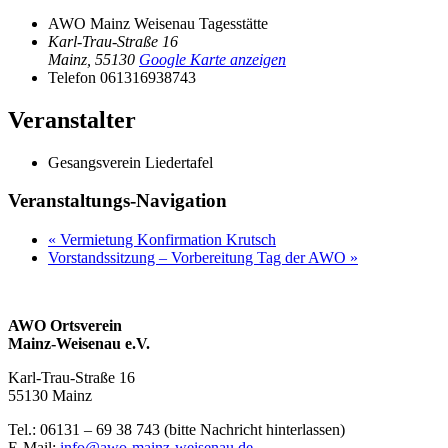
AWO Mainz Weisenau Tagesstätte
Karl-Trau-Straße 16
Mainz
,
55130
Google Karte anzeigen
Telefon
061316938743
Veranstalter
Gesangsverein Liedertafel
Veranstaltungs-Navigation
«
Vermietung Konfirmation Krutsch
Vorstandssitzung – Vorbereitung Tag der AWO
»
AWO Ortsverein
Mainz-Weisenau e.V.
Karl-Trau-Straße 16
55130 Mainz
Tel.: 06131 –
69 38 743 (bitte Nachricht hinterlassen)
E-Mail:
info@awo-mainz-weisenau.de