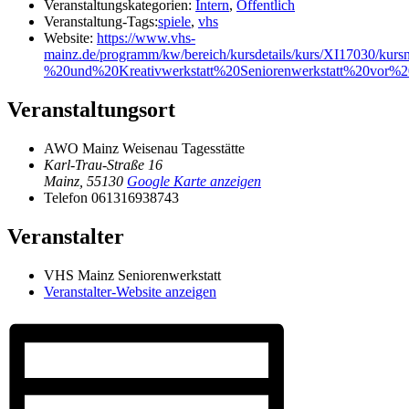
Veranstaltungskategorien:
Intern
,
Öffentlich
Veranstaltung-Tags:
spiele
,
vhs
Website:
https://www.vhs-
mainz.de/programm/kw/bereich/kursdetails/kurs/XI17030/ku
%20und%20Kreativwerkstatt%20Seniorenwerkstatt%20vor%20
Veranstaltungsort
AWO Mainz Weisenau Tagesstätte
Karl-Trau-Straße 16
Mainz
,
55130
Google Karte anzeigen
Telefon
061316938743
Veranstalter
VHS Mainz Seniorenwerkstatt
Veranstalter-Website anzeigen