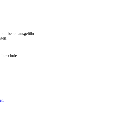
andarbeiten ausgeführt.
ngen!
illerschule
ken