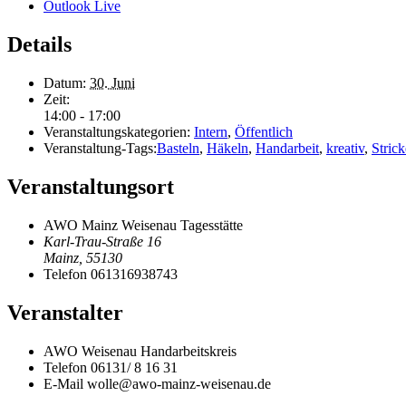
Outlook Live
Details
Datum:
30. Juni
Zeit:
14:00 - 17:00
Veranstaltungskategorien:
Intern
,
Öffentlich
Veranstaltung-Tags:
Basteln
,
Häkeln
,
Handarbeit
,
kreativ
,
Stric
Veranstaltungsort
AWO Mainz Weisenau Tagesstätte
Karl-Trau-Straße 16
Mainz
,
55130
Telefon
061316938743
Veranstalter
AWO Weisenau Handarbeitskreis
Telefon
06131/ 8 16 31
E-Mail
wolle@awo-mainz-weisenau.de