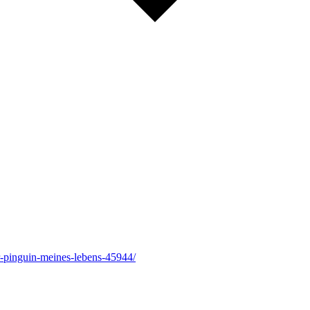
r-pinguin-meines-lebens-45944/