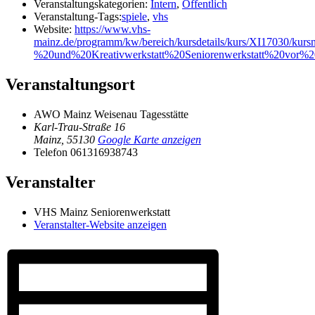
Veranstaltungskategorien:
Intern
,
Öffentlich
Veranstaltung-Tags:
spiele
,
vhs
Website:
https://www.vhs-
mainz.de/programm/kw/bereich/kursdetails/kurs/XI17030/ku
%20und%20Kreativwerkstatt%20Seniorenwerkstatt%20vor%20
Veranstaltungsort
AWO Mainz Weisenau Tagesstätte
Karl-Trau-Straße 16
Mainz
,
55130
Google Karte anzeigen
Telefon
061316938743
Veranstalter
VHS Mainz Seniorenwerkstatt
Veranstalter-Website anzeigen